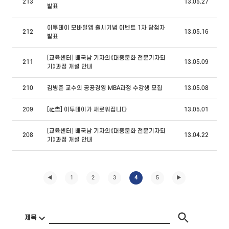
213
13.05.27
발표
이투데이 모바일앱 출시기념 이벤트 1차 당첨자
212
13.05.16
발표
[교육센터] 배국남 기자의《대중문화 전문기자되
211
13.05.09
기》과정 개설 안내
210
김병준 교수의 공공경영 MBA과정 수강생 모집
13.05.08
209
[社告] 이투데이가 새로워집니다
13.05.01
[교육센터] 배국남 기자의《대중문화 전문기자되
208
13.04.22
기》과정 개설 안내
◀
1
2
3
4
5
▶