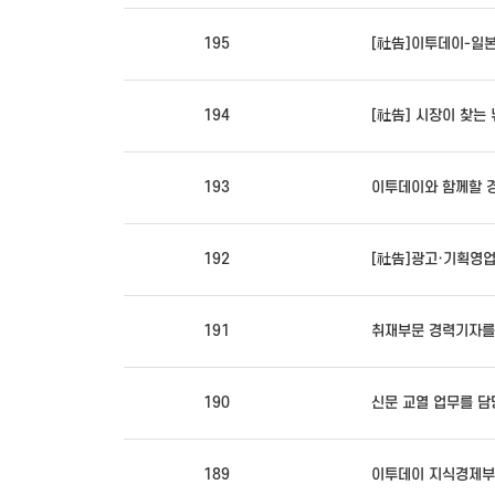
195
[社告]이투데이-일본
194
[社告] 시장이 찾는
193
이투데이와 함께할 
192
[社告]광고·기획영
191
취재부문 경력기자를
190
신문 교열 업무를 담
189
이투데이 지식경제부