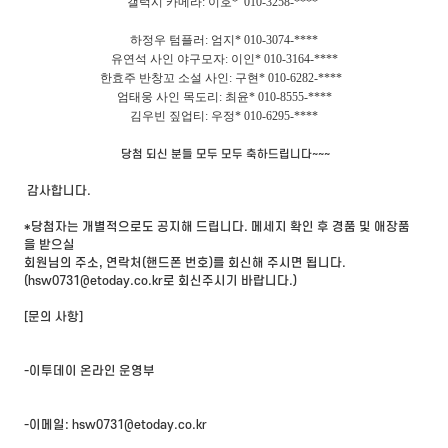
갤럭시 카메라: 이호* 010-3258-****
하정우 텀플러: 엄지* 010-3074-****
유연석 사인 야구모자: 이인* 010-3164-****
한효주 반창꼬 소설 사인: 구현* 010-6282-****
엄태웅 사인 목도리: 최윤* 010-8555-****
김우빈 짚업티: 우정* 010-6295-****
당첨 되신 분들 모두 모두 축하드립니다~~~
감사합니다.
*당첨자는 개별적으로도 공지해 드립니다. 메세지 확인 후 경품 및 애장품
을 받으실
회원님의 주소, 연락처(핸드폰 번호)를 회신해 주시면 됩니다.
(
hsw0731@etoday.co.kr
로 회신주시기 바랍니다.)
[문의 사항]
-이투데이 온라인 운영부
-이메일: hsw0731@etoday.co.kr