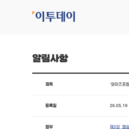
알림사항
제목
'와이즈포럼 
등록일
26.05.19
첨부
제2강_염승