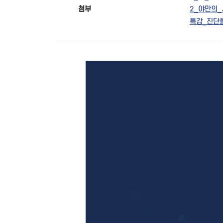
첨부
2_야만의_
특강_진단을