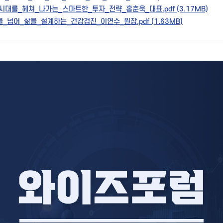
시대를_헤쳐_나가는_스마트한_투자_전략_홍춘욱_대표.pdf (3.17MB)
_넘어_삶을_설계하는_건강검진_이연수_원장.pdf (1.63MB)