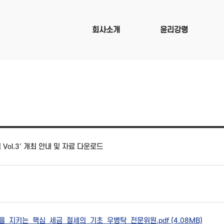
회사소개
윤리강령
Vol.3' 개최 안내 및 자료 다운로드
을_지키는_핵심_세금_절세의_기초_우병탁_전문위원.pdf (4.08MB)