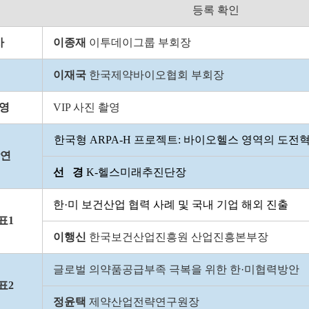
등록 확인
사
이종재
이투데이그룹 부회장
이재국
한국제약바이오협회 부회장
영
VIP 사진 촬영
한국
형 ARPA-H 프로젝트: 바이오헬스 영역의 도전혁
강연
선 경
K-헬스미래추진단장
한·미 보건산업 협력 사례 및 국내 기업 해외 진출
표1
이행신
한국보건산업진흥원 산업진흥본부장
글로벌 의약품공급부족 극복을 위한 한·미협력방안
표2
정윤택
제약산업전략연구원장