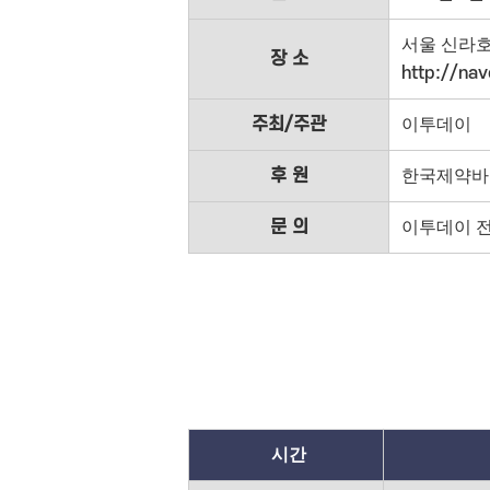
서울 신라호
장 소
http://na
주최/주관
이투데이
후 원
한국제약바
문 의
이투데이 전략
시
간