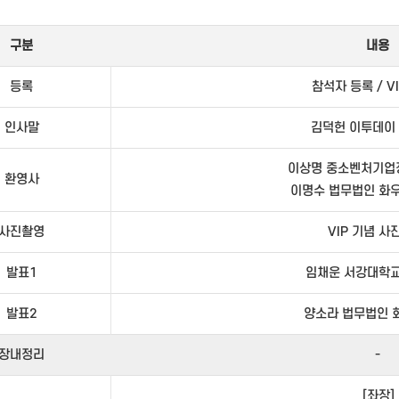
구분
내용
등록
참석자 등록 / V
인사말
김덕헌 이투데이
이상명 중소벤처기업
환영사
이명수 법무법인 화우
사진촬영
VIP 기념 사
발표1
임채운 서강대학교
발표2
양소라 법무법인 
장내정리
-
[좌장]