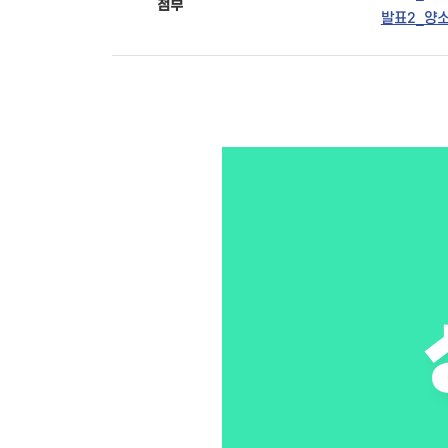
첨부
발표2_양소