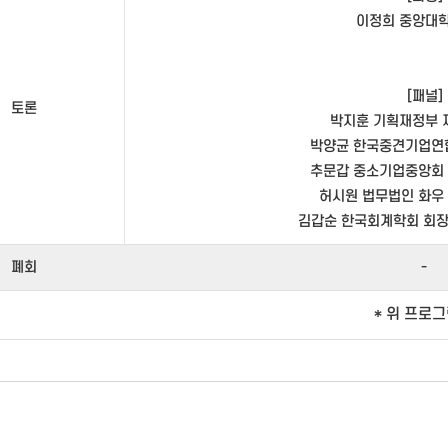
이정희 중앙대학
[패널]
토론
박지훈 기획재정부
박양균 한국중견기업연
추문갑 중소기업중앙회
허시원 법무법인 화우
김갑순 한국회계학회 회장
폐회
-
* 위 프로