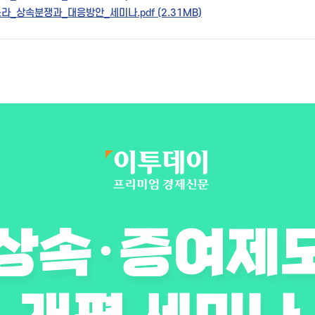
라_상속분쟁과_대응방안_세미나.pdf (2.31MB)